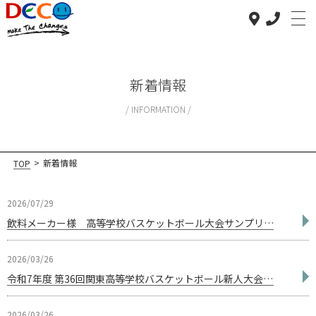
新着情報
INFORMATION
トップ
TOP
>
新着情報
TOP
サービス紹介
SERVICE
2026/07/29
飲料メーカー様 高等学校バスケットボール大会サンプリング
実績紹介
WORKS
2026/03/26
会社案内
令和7年度 第36回関東高等学校バスケットボール新人大会における「アスリート弁当」応援企画
COMPANY
2026/03/26