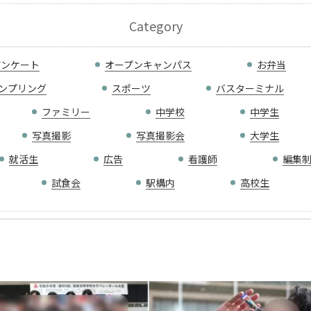
Category
アンケート
オープンキャンパス
お弁当
ンプリング
スポーツ
バスターミナル
ファミリー
中学校
中学生
写真撮影
写真撮影会
大学生
就活生
広告
看護師
編集
試食会
駅構内
高校生