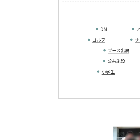
DM
ゴルフ
サ
ブース出展
公共施設
小学生