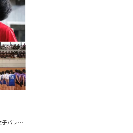
味の素株式会社様 令和８年度（第８０回）関東高等学校男子・女子バレーボール大会における応援企画